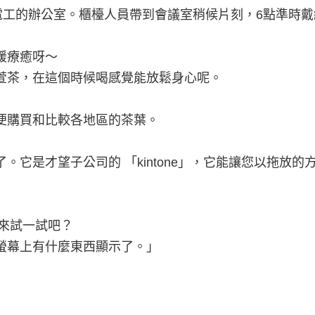
電工的辦公室。櫃檯人員帶到會議室稍候片刻，6點準時戴
緩療癒呀～
萱茶，在這個時候喝感覺能放鬆身心呢。
便購買和比較各地區的茶葉。
。它是才望子公司的 「kintone」，它能讓您以拖放
就來試一試吧？
螢幕上有什麼東西顯示了。」